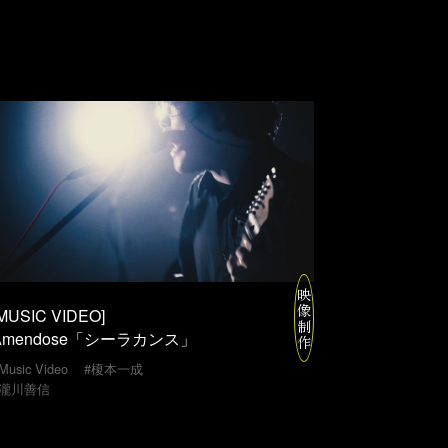
映
像
MUSIC VIDEO]
制
Amendose「シーラカンス」
作
#榎本一成
Music Video
#瀧川善信