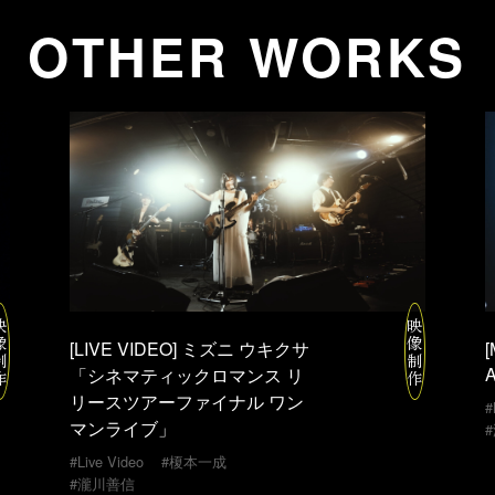
OTHER WORKS
映
映
像
像
[LIVE VIDEO] ミズニ ウキクサ
[
制
制
「シネマティックロマンス リ
作
作
リースツアーファイナル ワン
#
マンライブ」
#榎本一成
#Live Video
#瀧川善信