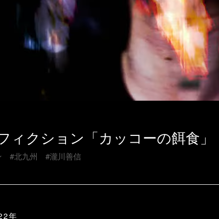
o] ノンフィクション「カッコーの餌食」
ン
#北九州
#瀧川善信
22年