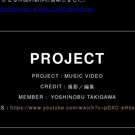
onfictioncom.wixsite.com/nonfiction
PROJECT
PROJECT：MUSIC VIDEO
CREDIT：撮影／編集
MEMBER：
YOSHINOBU TAKIGAWA
KS：
https://www.youtube.com/watch?v=pDXC-sH5