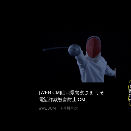
[WEB CM]山口県警察さま うそ
電話詐欺被害防止 CM
#瀧川善信
#WEBCM