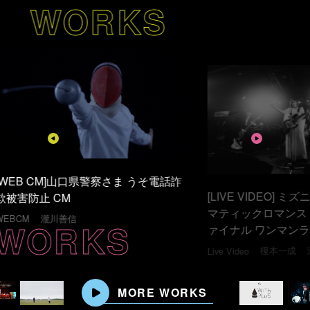
WORKS
[LIVE VIDEO] ミズニ ウキクサ「シネ
そ電話詐
[MUSI
マティックロマンス リリースツアーフ
ンス」
ァイナル ワンマンライブ」
WORKS
Music Vi
榎本一成
瀧川善信
Live Video
MORE WORKS