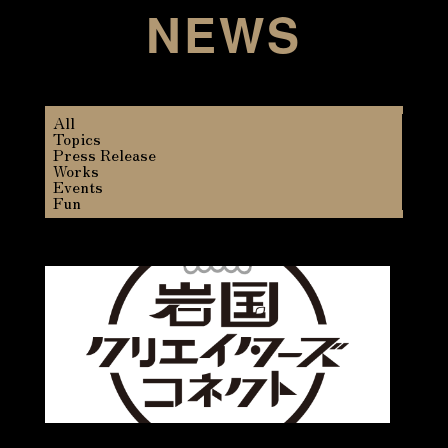
NEWS
All
Topics
Press Release
Works
Events
Fun