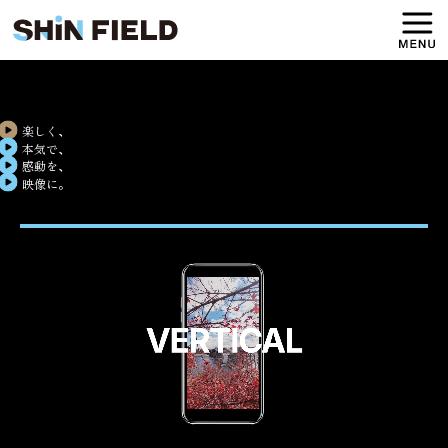
楽しく、
本気で、
感動を、
映像に。