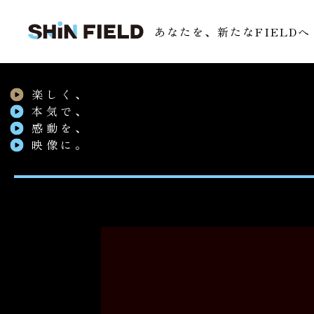
あなたを、
新たなFIELDへ
楽しく、
本気で、
感動を、
映像に。