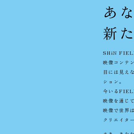
あ
新た
SHiN F
映像コンテ
目には見えな
ション。
今いるFIE
映像を通じて
映像で世界
クリエイタ
さあ、あなた