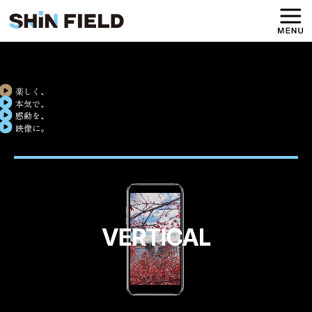
楽しく、
本気で、
感動を、
映像に。