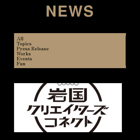
NEWS
All
Topics
Press Release
Works
Events
Fun