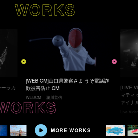
WORKS
[LIVE VIDEO] ミズニ ウキクサ「シネ
そ電話詐
[MUSI
マティックロマンス リリースツアーフ
ンス」
ァイナル ワンマンライブ」
WORKS
Music Vi
榎本一成
瀧川善信
Live Video
MORE WORKS