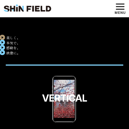
楽しく、
本気で、
感動を、
映像に。