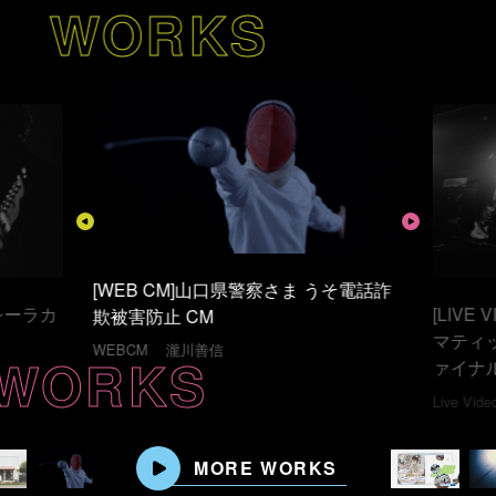
WORKS
[LIVE VIDEO] ミズニ ウキクサ「シネ
そ電話詐
[MUSI
マティックロマンス リリースツアーフ
ンス」
ァイナル ワンマンライブ」
WORKS
Music Vi
榎本一成
瀧川善信
Live Video
MORE WORKS