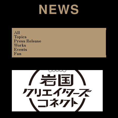
NEWS
All
Topics
Press Release
Works
Events
Fun